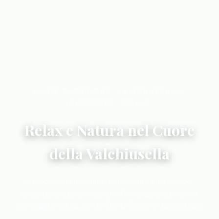
ALICE SUPERIORE, VALCHIUSELLA,
PIEMONTE, ITALIA
Relax e Natura nel Cuore
della Valchiusella
Un appartamento immerso nel verde e nel silenzio,
circondato da prati e boschi. Il tuo angolo di pace tra
montagna e natura, con le Guje di Garavot a pochi passi.