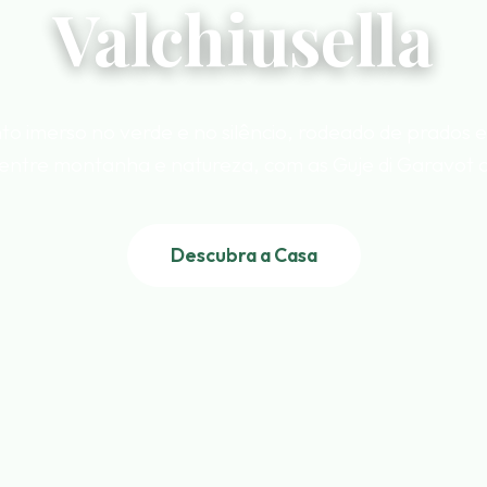
Valchiusella
 imerso no verde e no silêncio, rodeado de prados e
entre montanha e natureza, com as Guje di Garavot 
Descubra a Casa