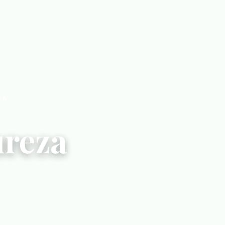
IA
ureza